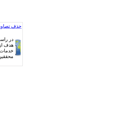
حذف تصاویر
در راس
هدف از 
خدمات‌ر
محققین 