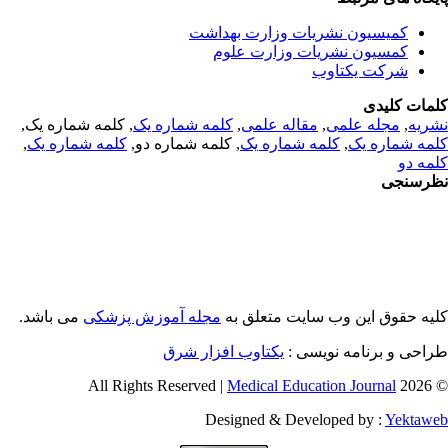
کمیسیون نشریات وزارت بهداشت
کمسیون نشریات وزارت علوم
شرکت یکتاوب
مات کلیدی
ریه
,
مجله علمی
,
مقاله علمی
,
کلمه شماره یک
, کلمه شماره یک,
مه شماره یک
,
کلمه شماره یک
, کلمه شماره دو,
کلمه شماره یک
,
مه دو
رسنجی
یه حقوق این وب سایت متعلق به
مجله آموزش پزشکی
می باشد.
احی و برنامه نویسی :
یکتاوب افزار شرق
Medical Education Journal
© 2026 
Designed & Developed by :
Yektaw