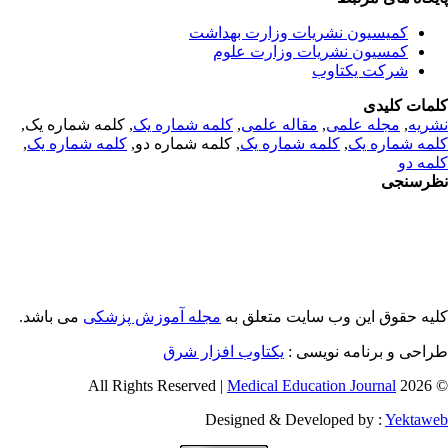
کمیسیون نشریات وزارت بهداشت
کمسیون نشریات وزارت علوم
شرکت یکتاوب
مات کلیدی
ریه
,
مجله علمی
,
مقاله علمی
,
کلمه شماره یک
, کلمه شماره یک,
مه شماره یک
,
کلمه شماره یک
, کلمه شماره دو,
کلمه شماره یک
,
مه دو
رسنجی
یه حقوق این وب سایت متعلق به
مجله آموزش پزشکی
می باشد.
احی و برنامه نویسی :
یکتاوب افزار شرق
Medical Education Journal
© 2026 
Designed & Developed by :
Yektaw