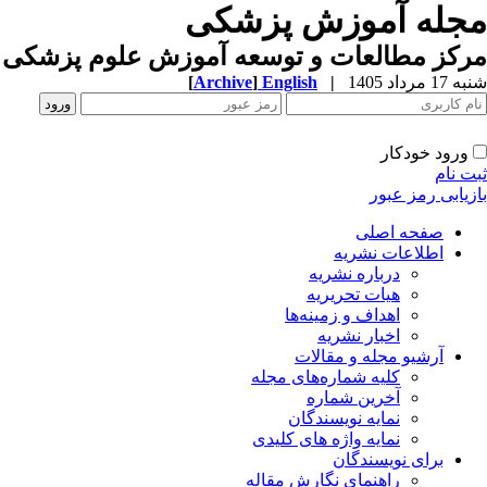
مجله آموزش پزشکی
مرکز مطالعات و توسعه آموزش علوم پزشکی ب
شنبه 17 مرداد 1405
|
English
]
Archive
[
ورود خودکار
ثبت نام
بازیابی رمز عبور
صفحه اصلی
اطلاعات نشریه
درباره نشریه
هیات تحریریه
اهداف و زمینه‌ها
اخبار نشریه
آرشیو مجله و مقالات
کلیه شماره‌های مجله
آخرین شماره
نمایه نویسندگان
نمایه واژه های کلیدی
برای نویسندگان
راهنمای نگارش مقاله