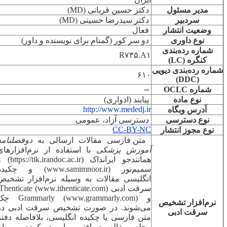
مدیر مسئول
دکتر حسین قربانی (
MD
)
سردبیر
دکتر سیدرضا حسینی (
MD
)
وضعیت انتشار
فعال
نوع داوری
دو سر کور (گمنام برای نویسنده و داور)
شماره رده‌بندی
R۷۳۵.A۱
کنگره (
LC
)
ماره رده‌بندی دیویی
۶۱۰
)
DDC
(
--
شماره
OCLC
نوع ماده
پیایند (ادواری)
http://www.mededj.ir
آدرس وبگاه
نوع دسترسی
دسترسی آزاد، عمومی
CC-BY-NC
نوع مجوز انتشار
متن فارسی مقالات ارسالی به
دوفصلنامه
آموزش پزشکی
با استفاده از نرم‌افزارهای
همانندجو ایرانداک (https://tik.irandoc.ac.ir) و
سمیم‌نور (www.samimnoor.ir) و چکیده
انگلیسی مقالات به وسیله نرم‌افزار تشخیص
سرقت ادبی iThenticate (www.ithenticate.com)
و Grammarly (www.grammarly.com) چک
نرم‌افزار تشخیص
می‌شوند. در صورت تشخیص سرقت ادبی در
سرقت ادبی
متن فارسی یا چکیده انگلیسی، بلافاصله دفتر
مجله مقاله دریافتی را رد کرده و نام