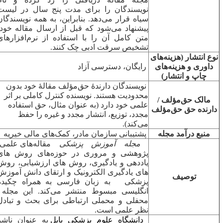
نویسندگان را برای مدت پنج سال در لیست
سیاه قرار می‌دهد. بنابراین، به همه نویسندگان
پیشنهاد می‌شود که قبل از ارسال مقاله خود،
متن کامل آن را با استفاده از نرم‌افزارهای
تشخیص سرقت ادبی چک کنند.
وع انتشار (هزینه‌های
داوری و هزینه‌های
رایگان، دسترسی آزاد
چاپ و انتشار)
نویسندگان دارندۀ حق‌مؤلف مقالۀ خود بدون
محدودیت هستند. نویسنده کنترل کاملی بر اثر
مالک حق‌مؤلف /
علمی خود دارد (به عنوان مثال، حق استفاده
دارنده حق حق‌مؤلف
مجدد، توزیع، انتشار مجدد و غیره را حفظ
می‌کند).
منبع درآمد مجله
پشتیبانی سازمان مادر، کمک‌های مالی خیریه
مجله آموزش پزشکی
مقاله‌های علمی،
پژوهشی و مروری در حوزه‌های روش های
یاددهی و یادگیری، روش های ارزشیابی، روش
های یادگیری الکترونیک و ارتقای دانش آموزش
توصیف
پزشکی
به زبان فارسی به همراه چکیده
انگلیسی مبسوط منتشر می‌کند. این مجله
محفلی و محملی ارتباطی برای بحث و تبادل
نظر علمی است.
دانشگاه علوم پزشکی بابل
به عنوان ناشر