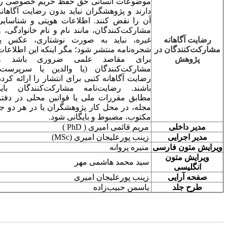
موضوعات انسانی حق حفظ حریم خصوصی را
دارند و پژوهشگران نباید بدون رضایت آگاهانه
آن را نقض کنند. اطلاعات هویتی و شناسایی
مشارکت‌کنندگان، مانند نام و نام خانوادگی، و
رضایت آگاهانه
غیره، نباید به صورت نوشتاری، عکس یا
مشارکت‌کنندگان در
شجره‌نامه منتشر شود؛ مگر اینکه این اطلاعات
پژوهش
برای مقاصد علمی ضروری باشد و
مشارکت‌کنندگان (یا والدین یا سرپرست)
رضایت آگاهانه کتبی برای انتشار را ارائه کرده
باشند. رضایت‌نامه مشارکت‌کنندگان باید
مطابق مقررات ملی یا قوانین محلی در دفتر
مجله، در محل کار پژوهشگران یا در هر دو جا
مکتوب، مضبوط و بایگانی شود.
مدیر داخلی
مریم قائمی امیری (
PhD
)
مدیر اجرایی
زینب پورعلیجان امیری
(
MSc
)
یرایش متون فارسی
منیره پروانه
ویرایش متون
سید محمد هاشمی مهر
انگلیسی
صفحه آرایی
زینب پورعلیجان امیری
طرح جلد
یاسمن حبیب‌زاده