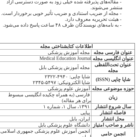
- مقاله‌های پذیرفته شده خیلی زود به صورت دسترسی آزاد
منتشر می‌شوند.
- مجله از ضریب استنادی و ضریب تأثیر خوبی برخوردار است.
- هیئت تحریریه معروف دارد.
- به نامه‌های نویسندگان ظرف ۴۸ ساعت پاسخ داده می‌شود.
اطلاعات کتابشناختی مجله
عنوان فارسی مجله
مجله آموزش پزشکی
Medical Education Journal
نوان انگلیسی مجله
عنوان تحت‌اللفظی
مجله آموزش پزشکی بابل
مجله
شاپا چاپی: ۴۹۴۰-۲۳۲۲
شاپا چاپی (
ISSN
)
شاپا الکترونیکی: ۵۴۹۷-۲۳۴۵
وزه موضوعی مجله
آموزش علوم پزشکی
فارسی (به همراه چکیده انگلیسی مبسوط
زبان
برای هر مقاله)
سال شروع انتشار
۱۳۹۱، سال ۱، شماره ۱
فاصله انتشار
پیاپی
محل انتشار
ایران، بابل
ناشر و صاحب امتیاز
دانشگاه علوم پزشکی بابل
انجمن آموزش علوم پزشکی جمهوری اسلامی
انجمن حامی
ایران