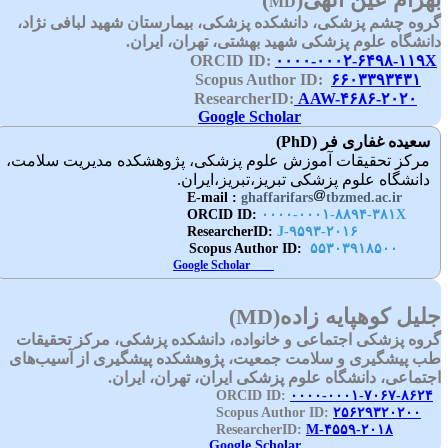
MD
روه چشم پزشکی، دانشکده پزشکی، بیمارستان شهید لبافی نژاد،
انشگاه علوم پزشکی شهید بهشتی، تهران، ایران.
۰۰۰۰-۰۰۰۲-۶۴۹۸-۱۱۹
۶۶۰۳۳۹۳۴۳۱
Scopus Autho
AAW-۴۶۸۶-۲۰۲۰
Researcher
Google Scholar
سعیده غفاری فر
(PhD)
مرکز تحقیقات آموزش علوم پزشکی، پژوهشکده مدیریت سلامت،
دانشگاه علوم پزشکی تبریز،تبریز،ایران.
ghaffarifars
tbzmed.ac.ir
E-mail :
ORCID ID:
۰۰۰۰-۰۰۰۱-۸۸۹۴-۳۸۱X
J-۹۵۹۳-۲۰۱۶
ResearcherID:
:Scopus Author ID
۵۵۳۰۳۹۱۸۵۰۰
Google Scholar
لیل کوهپایه زاده
(MD)
روه پزشکی اجتماعی و خانواده، دانشکده پزشکی، مرکز تحقیقات
ب پیشگیری و سلامت جمعیت، پژوهشکده پیشگیری از آسیب‌های
جتماعی، دانشگاه علوم پزشکی ایران، تهران، ایران.
۰۰۰۰-۰۰۰۱-۷۰۶۷-۸۶۲۴
ORC
۲۵۶۲۹۳۲۰۲۰۰
Scopus Autho
M-۴۵۵۹-۲۰۱۸
ResearcherI
Google Scholar