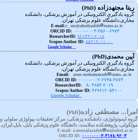
ریتا مجتهدزاده (
)
PhD
گروه یادگیری الکترونیکی در آموزش پزشکی، دانشکده
مجازی،دانشگاه علوم پزشکی تهران.
r_ mojtahedzadeh
tums.ac.ir
E-mail:
:ORCID ID
۰۰۰۰-۰۰۰۳-۴۵۶۰-۶۹۷۳
M-۶۴۳۱-۲۰۱۸
ResearcherID:
:Scopus Author ID
۵۵۴۱۹۰۱۱۰۰۰
Google Scholar
آیین محمدی(
PhD
)
گروه یادگیری الکترونیکی در آموزش پزشکی، دانشکده
مجازی،دانشگاه علوم پزشکی تهران.
Email:
aeen-mohammadi
tums..ac.ir
:ORCID ID
۰۰۰۰-۰۰۰۲-۲۷۴۵-۳۸۷۳
A- ۳۶۵۴-۲۰۱۹
ResearcherID:
:Scopus Author ID
۴۶۹۶۱۲۰۵۴۱۰۰
Google Scholar
مرا... مصطفی زاده
)
(
PhD
روه ایمونولوژی، دانشکده پزشکی، مرکز تحقیقات بیولوژی سلولی و
ولکولی، پژوهشکده سلامت، دانشگاه علوم پزشکی بابل، بابل،ایران.
a.mostafazadeh
mubabol.ac.ir
E-ma
۰۰۰۰-۰۰۰۳-۳۱۷۸-۹۲۰۳
ORCID I