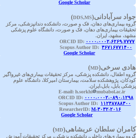
Google Scholar
واد سرآبادانی
)
(
DDS,MS
روه بیماری‌های دهان، فک و صورت، دانشکده دندانپزشکی، مرکز
حقیقات بیماری‌های دهان، فک و صورت، دانشگاه علوم پزشکی
شهد، مشهد، ایران.
۰۰۰۰-۰۰۰۲-۶۲۶۹-۷۷۷
۳۶۷۱۶۷۷۱۴۰۰
Scopus Au
Google Scholar
ادی سرخی
(
)
MD
روه اطفال، دانشکده پزشکی، مرکز تحقیقات بیماری‌های غیرواگیر
ودکان، پژوهشکده سلامت، بیمارستان امیرکلا، دانشگاه علوم
زشکی بابل، بابل،ایران.
h.sorkhi
mubabol.ac.ir
E-mail:
۰۰۰۰-۰۰۰۲-۰۸۹۰-۱۲۹۸
ORC
۱۱۲۳۸۷۸۸۳۰۰
Scopus Auth
M-۳۰۳۲-۲۰۱۶
ResearcherI
Google Scholar
امران سلطان عربشاهی
(
)
MD
روه بیماری‌های داخلی، دانشکده پزشکی، مرکز تحقیقات آموزش