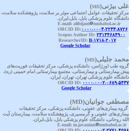
لی بیژنی
)
(
MD
رکز تحقیقات عوامل اجتماعی موثر بر سلامت، پژوهشکده سلامت،
انشگاه علوم پزشکی بابل، بابل،ایران.
alibijani
mubabol.ac.ir
E-mai
:
۰۰۰۰-۰۰۰۳-۲۲۳۳-۸۷۲
۲۳۱۳۴۶۸۴۹۰۰
Scopus Au
B-۱۷۱۸-۲۰۱۷
ResearcherI
Google Scholar
حمد جلیلی
)
(
MD
روه طب اورژانس، دانشکده پزشکی، مرکز تحقیقات فوریت‌های
یش بیمارستانی و بیمارستانی، مجتمع بیمارستانی امام خمینی (ره)،
انشگاه علوم پزشکی تهران، تهران، ایران.
ORCID ID:
۰۰۰۰-۰۰۰۲-۰۶۸۹-۵۴۳
Google Scholar
صطفی جوانیان
(MD)
روه بیماری‌های عفونی، دانشکده پزشکی، مرکز تحقیقات
یماری‌های عفونی و گرمسیری، پژوهشکده سلامت، بیمارستان آیت
لله روحانی، دانشگاه علوم پزشکی بابل، بابل،ایران.
m.javanian
mubabol.ac.ir
E-
ORCID ID:
۰۰۰۰-۰۰۰۲-۲۷۷۱-۴۵۷