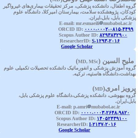
روه اطفال، دانشکده پزشکی، مرکز تحقیقات بیماری‌های غیرواگیر
ودکان، پژوهشکده سلامت، بیمارستان امیرکلا، دانشگاه علوم
زشکی بابل، بابل،ایران.
mr.esmaeili
mubabol.ac.ir
E-ma
۰۰۰۰-۰۰۰۲-۰۸۱۵-۴۴۹۹
ORC
۸۲۹۳۸۳۲۹۰۰
Scopus Author
S-۱۲۹۳-۲۰۱۶
ResearcherI
Google Scholar
ملیح السین
)
(
MD, MSc
روه آموزش پزشکی و انفورماتیک دانشکده تحصیلات تکمیلی علوم
هداشت،دانشگاه هاستپه، ترکیه.
رویز امری
)
(
MD
روه بیهوشی، دانشکده پزشکی،دانشگاه علوم پزشکی بابل،
ابل،ایران.
p.amri
mubabol.ac.ir
E-mail:
:
۰۰۰۰-۰۰۰۳-۲۶۴۸-۹۸۲۰
ORCID 
۱۴۰۵۲۴۳۹۱۰۰
Scopus Author
I-۲۱۳۷-۲۰۱۶
ResearcherI
Google Scholar