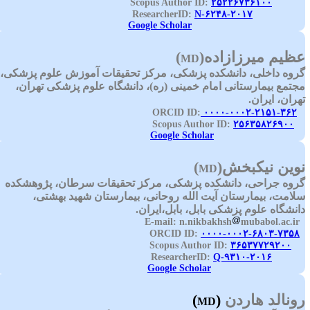
۲۵۲۲۶۷۳۶۱۰۰
Scopus Author I
N-۶۲۴۸-۲۰۱۷
ResearcherID
Google Scholar
ظیم میرزازاده
)
(
MD
روه داخلی، دانشکده پزشکی، مرکز تحقیقات آموزش علوم پزشکی،
جتمع بیمارستانی امام خمینی (ره)، دانشگاه علوم پزشکی تهران،
هران، ایران.
۰۰۰۰-۰۰۰۲-۲۱۵۱-۳۶۲
ORCID ID:
۲۵۶۳۵۸۲۶۹۰۰
Scopus Auth
Google Scholar
وین نیکبخش
(
)
MD
روه جراحی، دانشکده پزشکی، مرکز تحقیقات سرطان، پژوهشکده
لامت، بیمارستان آیت الله روحانی، بیمارستان شهید بهشتی،
انشگاه علوم پزشکی بابل، بابل،ایران.
n.nikbakhsh
mubabol.ac.ir
E-
۰۰۰۰-۰۰۰۲-۶۸۰۳-۷۳۵۸
ORC
۳۶۵۳۷۷۲۹۲۰۰
Scopus Autho
Q-۹۳۱۰-۲۰۱۶
ResearcherI
Google Scholar
ونالد هاردن
)
(
MD