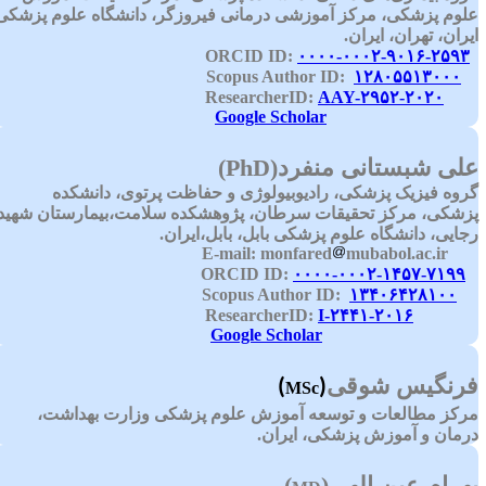
لوم پزشکی، مرکز آموزشی درمانی فیروزگر، دانشگاه علوم پزشکی
یران، تهران، ایران.
۰۰۰۰-۰۰۰۲-۹۰۱۶-۲۵۹۳
ORC
۱۲۸۰۵۵۱۳۰۰۰
Scopus Auth
AAY-۲۹۵۲-۲۰۲۰
Researcher
Google Scholar
لی شبستانی منفرد
(PhD)
روه فیزیک پزشکی، رادیوبیولوژی و حفاظت پرتوی، دانشکده
زشکی، مرکز تحقیقات سرطان، پژوهشکده سلامت،بیمارستان شهید
جایی، دانشگاه علوم پزشکی بابل، بابل،ایران.
monfared
mubabol.ac.ir
E-mai
۰۰۰۰-۰۰۰۲-۱۴۵۷-۷۱۹۹
ORCID
۱۳۴۰۶۴۲۸۱۰۰
Scopus Autho
I-۲۴۴۱-۲۰۱۶
ResearcherI
Google Scholar
رنگیس شوقی
(
)
MSc
رکز مطالعات و توسعه آموزش علوم پزشکی وزارت بهداشت،
رمان و آموزش پزشکی، ایران.
هرام عین الهی
)
(