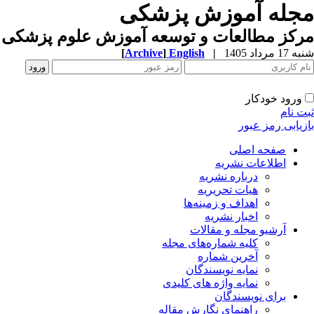
مجله آموزش پزشکی
مرکز مطالعات و توسعه آموزش علوم پزشکی ب
شنبه 17 مرداد 1405
|
English
]
Archive
[
ورود خودکار
ثبت نام
بازیابی رمز عبور
صفحه اصلی
اطلاعات نشریه
درباره نشریه
هیات تحریریه
اهداف و زمینه‌ها
اخبار نشریه
آرشیو مجله و مقالات
کلیه شماره‌های مجله
آخرین شماره
نمایه نویسندگان
نمایه واژه های کلیدی
برای نویسندگان
راهنمای نگارش مقاله