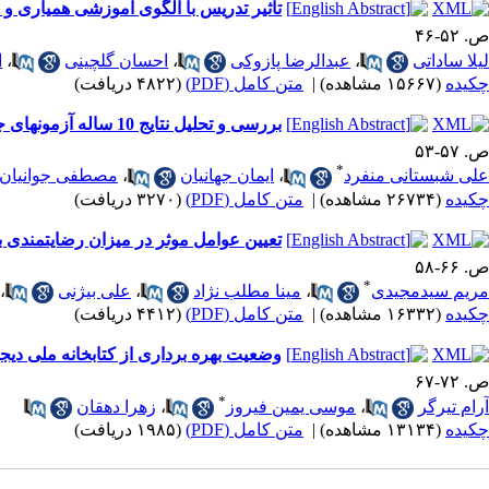
تأثیر تدریس با الگوی آموزشی همیاری و
ص. ۵۲-۴۶
لیلا ساداتی
،
عبدالرضا پازوکی
،
احسان گلچینی
،
ا
چکیده
(۱۵۶۶۷ مشاهده)
|
متن کامل (PDF)
(۴۸۲۲ دریافت)
بررسی و تحلیل نتایج 10 ساله آزمونهای جامع علوم پایه و پیش کارورزی دانشگاه علوم پزشکی بابل
ص. ۵۷-۵۳
*
علی شبستانی منفرد
،
ایمان جهانیان
،
مصطفی جوانیان
چکیده
(۲۶۷۳۴ مشاهده)
|
متن کامل (PDF)
(۳۲۷۰ دریافت)
تعیین عوامل موثر در میزان رضایتمندی 
ص. ۶۶-۵۸
*
مریم سیدمجیدی
،
مینا مطلب نژاد
،
علی بیژنی
،
چکیده
(۱۶۳۳۲ مشاهده)
|
متن کامل (PDF)
(۴۴۱۲ دریافت)
وضعیت بهره برداری از کتابخانه ملی دی
ص. ۷۲-۶۷
*
آرام تیرگر
،
موسی یمین فیروز
،
زهرا دهقان
چکیده
(۱۳۱۳۴ مشاهده)
|
متن کامل (PDF)
(۱۹۸۵ دریافت)