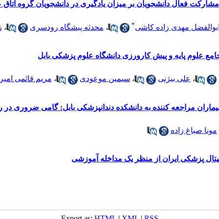
 مشارکت فعال دانشجویان بر میزان یادگیری در دانشجویان گروه اتاق
*
بوالفضل مهدی زاده کاشی
،
محدثه پیشگاه رودسری
،
ز
،
علی بیژنی
،
سیمین موعودی
،
مریم قائمی امیر
بیماران مراجعه کننده به دانشکده دندانپزشکی بابل: گامی ضروری در
مونا صباغ زاده
جیتال پزشکی ایران از منظر یک مداخله آموزشی
Export as:
HTML
|
XML
|
RSS