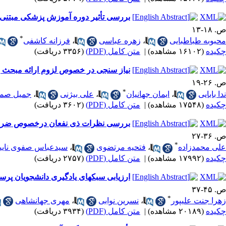
بررسی تأثیر دوره آموزش پزشکی مبتنی 
ص. ۱۸-۱۳
*
محبوبه طباطبایی
،
زهره عباسی
،
فرزانه کاشفی
چکیده
(۱۶۱۰۲ مشاهده)
|
متن کامل (PDF)
(۳۳۵۶ دریافت)
نیاز سنجی در خصوص لزوم ارائه مبحث 
ص. ۲۶-۱۹
*
ندا بابایی
،
ایمان جهانیان
،
علی بیژنی
،
جمیل صم
چکیده
(۱۷۵۴۸ مشاهده)
|
متن کامل (PDF)
(۳۶۰۲ دریافت)
بررسی نظرات ذی نفعان درخصوص ضرورت ت
ص. ۳۶-۲۷
*
علی محمدزاده
،
فتحیه مرتضوی
،
سیدعباس صفوی نایی
چکیده
(۱۷۹۹۲ مشاهده)
|
متن کامل (PDF)
(۲۷۵۷ دریافت)
ارزیابی سبکهای یادگیری دانشجویان پرستا
ص. ۴۵-۳۷
*
زهرا جنت علیپور
،
نسرین نوابی
،
مهری جهانشاهی
چکیده
(۲۰۱۸۹ مشاهده)
|
متن کامل (PDF)
(۳۹۳۴ دریافت)