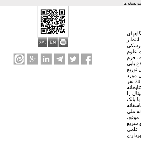
 نسخه ها
 دانشگاههای
انتظار
 پزشکی
انشگاه علوم
وزشی در تابستان سال 1389 انجام پذیرفت. فرم
ط با رفتار اطلاع یابی
 توزیع
 و استنباطی مورد
تجزیه و تحلیل قرار گرفت. یافته ها: از میان 91 پرسشنامه، 16 مورد بدلیل نقص مورد بهره برداری قرار نگرفت. از 75 پرسشنامه باقی مانده 34 نفر
ربران به دفعات از کتابخانه
(65 نفر) کتابخانه ملی دیجیتال را
 بانک
میزان های 38%- 36% مربوط به OVID و ScinceDirect بود. متاسفانه
ابخانه ملی
ه موقع،
و سریع
 علمی
برداری