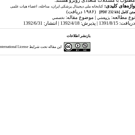
مطلوب با مشکلات متعددی روبرو هستند.
واژه‌های کلیدی:
،
،
کتابخانه ملی دیجیتال پزشکی ایران
مداخله
اعضاء هیات علمی
(۱۹۸۶ دریافت)
متن کامل
[PDF 232 kb]
نوع مطالعه:
| موضوع مقاله:
پژوهشي
تخصصي
دریافت: 1391/8/15 | پذیرش: 1392/4/18 | انتشار: 1392/6/31
بازنشر اطلاعات
این مقاله تحت شرایط
ternational License