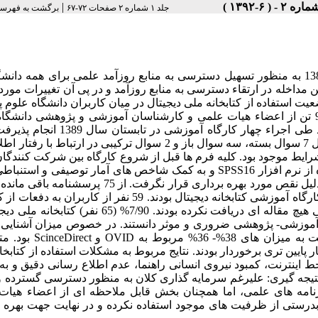
|
جلد ۱ شماره ۲ صفحات ۷۲-۶۷
برگشت به فهرست
خلاصه سابقه و هدف: کتابخانه ملی دیجیتال پزشکی ایران در سال 1387 به منظور تسهیل دسترسی به منابع روزآمد علمی برای همه
ن مداخله در ارتقاء دسترسی به منابع روزآمد و در پی آن تغییرات مورد 
ت استفاده از کتابخانه ملی دیجیتال در میان کاربران دانشگاه علوم
بابل بپردازیم. مواد و روشها: این مطالعه بصورت مقطعی در میان 91 تن از اعضاء هیات علمی و کارشناسان آموزشی و پژوهشی د
پزشکی بابل که همگی عضو کتابخانه ملی دیجیتال محسوب می شدند طی اجراء چهار کارگاه آم
مورد استفاده جهت جمع آوری اطلاعات علاوه بر اطلاعات فردی شامل 7 سوال بسته، سه سوال باز و 2 سوال ترکیبی در ارتبا
شرایط موجود بود. کلیه فرم ها قبل از شروع کارگاه بین شرکت کنندگان
و جمع آوری شد. داده ها پس از استخراج و ورود به کامپیوتر با استفاده از نرم افزار SPSS16 و به کمک شاخص های آمار توصیفی
زن و 38 نفر دارای مدرک دکترا و نیمی از آنان فاقد سابقه شرکت در کارگاه آموزشی کتابخانه دیجیتال بودند. 59 نفر از کا
ملی دیجیتال مقاله دریافت کرده ولی 16 نفر تا زمان انجام این بررسی هیچ مقاله ای دریافت نکرده بودند. 7/90% 
آموزشی- پژوهشی ضروری و موثر دانستند. در خصوص میزان آشنایی با
های اطلاعاتی از طریق کتابخانه ملی دیجیتال به ترتیب بیشترین نسبت به 
های اطلاعاتی مانند Scopusو Ebscoاز مقادیر بسیار پایین تری برخوردار بودند. نتایج مربوط به مشکلات استفاده از کت
د سرعت پایین خط اینترنت، کمبود نیروی انسانی راهنما، عدم اطلاع رسانی دقیق و ب
. نتیجه گیری: علیرغم سرمایه گذاری کلان به منظور دسترسی گسترده 
نامه های علمی، اما همچنان بخش قابل ملاحظه ای از اعضاء هیات
 بدرستی از ظرفیت های موجود استفاده نکرده و در نهایت جهت بهره 