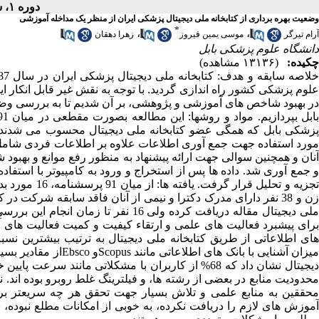
دوره ۱، شماره ۲ - ( ۶-۱۳۹۲ )
وضعیت بهره برداری از کتابخانه ملی دیجیتال پزشکی ایران از منظر یک مداخله آموزشی
*
،
،
آرام تیرگر
موسی یمین فیروز
زهرا دهقان
دانشگاه علوم پزشکی بابل
چکیده:
(۱۳۱۳۶ مشاهده)
علوم پزشکی کشور راه اندازی گردید. با توجه به نقش غیر قابل انکار ای
در بهبود شاخص های آموزشی و پژوهشی، بر آن شدیم تا به بررسی وضعی
آنان و همچنین سوالی جهت ارائه پیشنهاد به منظور رفع موانع و بهبود 
برای پیشبرد فعالیت های علمی و ارتقاء کیفیت و کمیت فعالیت های 
میزان آشنایی با بانک 
دیجیتال نشان داد که 68% از کاربران با مشکلاتی مانن
محدودیت منابع در بعضی از رشته ها، و فیلترینگ غلط روبرو بوده اند
محققین به منابع علمی و تلاش بسیار جهت تحقق هر چه سریعتر بر
آموزش های لازم را دریافت نکرده، به خوبی از امکانات مطلع نبوده،