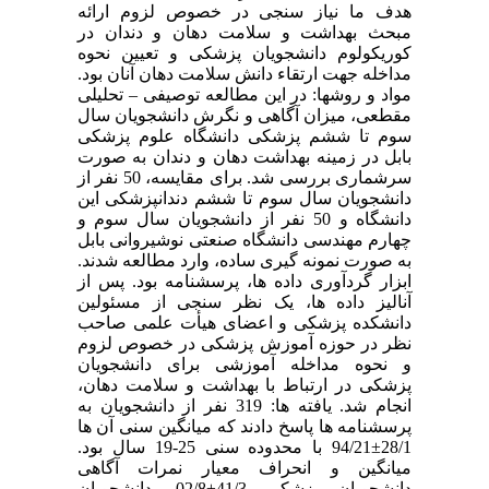
هدف ما نیاز سنجی در خصوص لزوم ارائه
مبحث بهداشت و سلامت دهان و دندان در
کوریکولوم دانشجویان پزشکی و تعیین نحوه
مداخله جهت ارتقاء دانش سلامت دهان آنان بود.
مواد و روشها: در این مطالعه توصیفی – تحلیلی
مقطعی، میزان آگاهی و نگرش دانشجویان سال
سوم تا ششم پزشکی دانشگاه علوم پزشکی
بابل در زمینه بهداشت دهان و دندان به صورت
سرشماری بررسی شد. برای مقایسه، 50 نفر از
دانشجویان سال سوم تا ششم دندانپزشکی این
دانشگاه و 50 نفر از دانشجویان سال سوم و
چهارم مهندسی دانشگاه صنعتی نوشیروانی بابل
به صورت نمونه گیری ساده، وارد مطالعه شدند.
ابزار گردآوری داده ها، پرسشنامه بود. پس از
آنالیز داده ها، یک نظر سنجی از مسئولین
دانشکده پزشکی و اعضای هیأت علمی صاحب
نظر در حوزه آموزش پزشکی در خصوص لزوم
و نحوه مداخله آموزشی برای دانشجویان
پزشکی در ارتباط با بهداشت و سلامت دهان،
انجام شد. یافته ها: 319 نفر از دانشجویان به
پرسشنامه ها پاسخ دادند که میانگین سنی آن ها
28/1±94/21 با محدوده سنی 25-19 سال بود.
میانگین و انحراف معیار نمرات آگاهی
دانشجویان پزشکی 41/3±02/8، دانشجویان