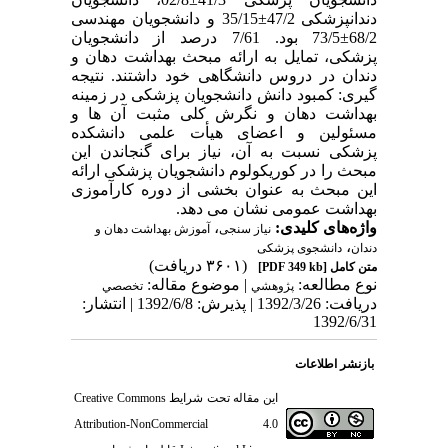
دندانپزشکی 47/2±35/15 و دانشجویان مهندسی
68/2±73/5 بود. 7/61 درصد از دانشجویان
پزشکی، تمایل به ارائه مبحث بهداشت دهان و
دندان در دروس دانشگاهی خود داشتند. نتیجه
گیری: کمبود دانش دانشجویان پزشکی در زمینه
بهداشت دهان و نگرش کلی مثبت آن ها و
مسئولین و اعضای هیأت علمی دانشکده
پزشکی نسبت به آن، نیاز برای گنجاندن این
مبحث را در کوریکولوم دانشجویان پزشکی ارائه
این مبحث به عنوان بخشی از دوره کارآموزی
بهداشت عمومی نشان می دهد.
واژه‌های کلیدی:
،
نیاز سنجی
آموزش بهداشت دهان و
،
دندان
دانشجوی پزشکی
(۳۶۰۱ دریافت)
متن کامل
[PDF 349 kb]
نوع مطالعه:
| موضوع مقاله:
پژوهشي
تخصصي
دریافت: 1392/3/26 | پذیرش: 1392/6/8 | انتشار:
1392/6/31
بازنشر اطلاعات
این مقاله تحت شرایط
Creative Commons
Attribution-NonCommercial 4.0